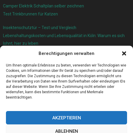
Camper Elektrik Schaltplan selber zeichnen
Test Trinkbrunnen für Katzen
Insektenschutztür – Test und Vergleich
Lebenshaltungskosten und Lebensqualität in Köln: Warum es sich
lohnt, hier zu leben
Berechtigungen verwalten
Ersatzfedern für Ihr Trampolin
Holländischer Stoffmarkt in Ihrer Nähe
Um Ihnen optimale Erlebnisse zu bieten, verwenden wir Technologien wie
Cookies, um Informationen über Ihr Gerät zu speichern und/oder darauf
zuzugreifen. Die Zustimmung zu diesen Technologien ermöglicht uns
die Verarbeitung von Daten wie Ihrem Surfverhalten oder eindeutigen IDs
auf dieser Website. Wenn Sie Ihre Zustimmung nicht erteilen oder
widerrufen, kann dies bestimmte Funktionen und Merkmale
beeinträchtigen.
AKZEPTIEREN
ABLEHNEN