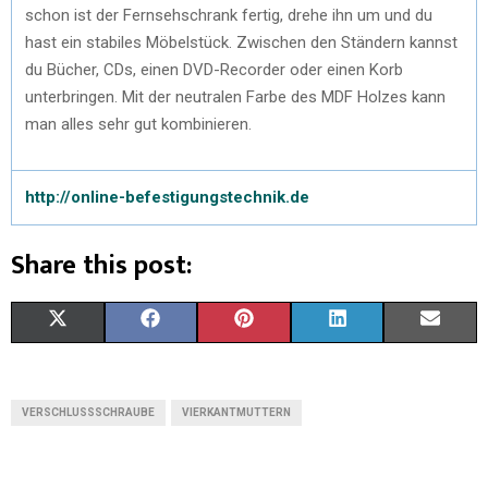
schon ist der Fernsehschrank fertig, drehe ihn um und du
hast ein stabiles Möbelstück. Zwischen den Ständern kannst
du Bücher, CDs, einen DVD-Recorder oder einen Korb
unterbringen. Mit der neutralen Farbe des MDF Holzes kann
man alles sehr gut kombinieren.
http://online-befestigungstechnik.de
Share this post:
X
F
P
L
E
(
A
I
I
M
T
C
N
N
A
VERSCHLUSSSCHRAUBE
VIERKANTMUTTERN
W
E
T
K
I
I
B
E
E
L