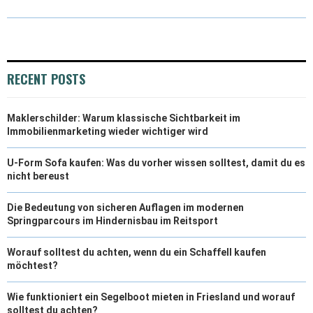
T
O
R
D
T
O
E
I
E
K
S
N
RECENT POSTS
R
T
Maklerschilder: Warum klassische Sichtbarkeit im
)
Immobilienmarketing wieder wichtiger wird
U-Form Sofa kaufen: Was du vorher wissen solltest, damit du es
nicht bereust
Die Bedeutung von sicheren Auflagen im modernen
Springparcours im Hindernisbau im Reitsport
Worauf solltest du achten, wenn du ein Schaffell kaufen
möchtest?
Wie funktioniert ein Segelboot mieten in Friesland und worauf
solltest du achten?