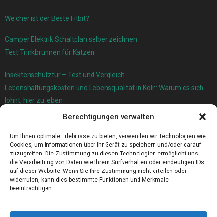
Welcher ist der Beste Fitbit?
Camper Elektrik Schaltplan selber zeichnen
Test Trinkbrunnen für Katzen
Insektenschutztür – Test und Vergleich
Lebenshaltungskosten und Lebensqualität in Köln: Warum es sich
lohnt, hier zu leben
Berechtigungen verwalten
Ersatzfedern für Ihr Trampolin
Holländischer Stoffmarkt in Ihrer Nähe
Um Ihnen optimale Erlebnisse zu bieten, verwenden wir Technologien wie
Cookies, um Informationen über Ihr Gerät zu speichern und/oder darauf
zuzugreifen. Die Zustimmung zu diesen Technologien ermöglicht uns
die Verarbeitung von Daten wie Ihrem Surfverhalten oder eindeutigen IDs
auf dieser Website. Wenn Sie Ihre Zustimmung nicht erteilen oder
widerrufen, kann dies bestimmte Funktionen und Merkmale
beeinträchtigen.