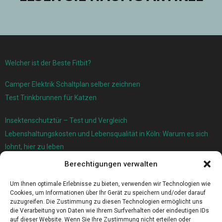
Welcher ist der Beste Fitbit?
Camper Elektrik Schaltplan selber zeichnen
Test Trinkbrunnen für Katzen
Insektenschutztür – Test und Vergleich
Lebenshaltungskosten und Lebensqualität in Köln: Warum es sich
lohnt, hier zu leben
Berechtigungen verwalten
Ersatzfedern für Ihr Trampolin
Holländischer Stoffmarkt in Ihrer Nähe
Um Ihnen optimale Erlebnisse zu bieten, verwenden wir Technologien wie
Cookies, um Informationen über Ihr Gerät zu speichern und/oder darauf
zuzugreifen. Die Zustimmung zu diesen Technologien ermöglicht uns
die Verarbeitung von Daten wie Ihrem Surfverhalten oder eindeutigen IDs
auf dieser Website. Wenn Sie Ihre Zustimmung nicht erteilen oder