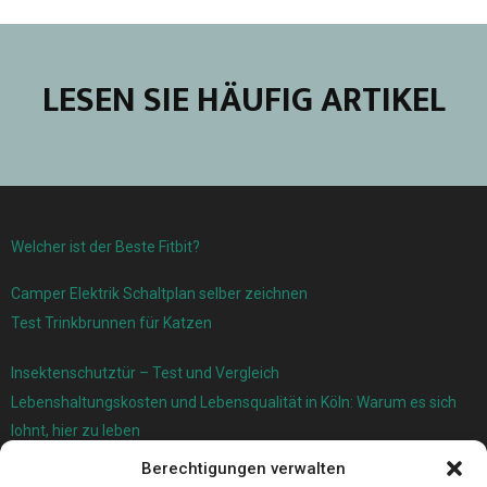
LESEN SIE HÄUFIG ARTIKEL
Welcher ist der Beste Fitbit?
Camper Elektrik Schaltplan selber zeichnen
Test Trinkbrunnen für Katzen
Insektenschutztür – Test und Vergleich
Lebenshaltungskosten und Lebensqualität in Köln: Warum es sich
lohnt, hier zu leben
Berechtigungen verwalten
Ersatzfedern für Ihr Trampolin