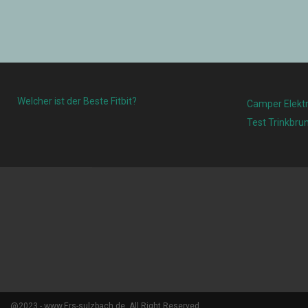
Welcher ist der Beste Fitbit?
Camper Elektr
Test Trinkbru
@2023 - www.Ers-sulzbach.de. All Right Reserved.