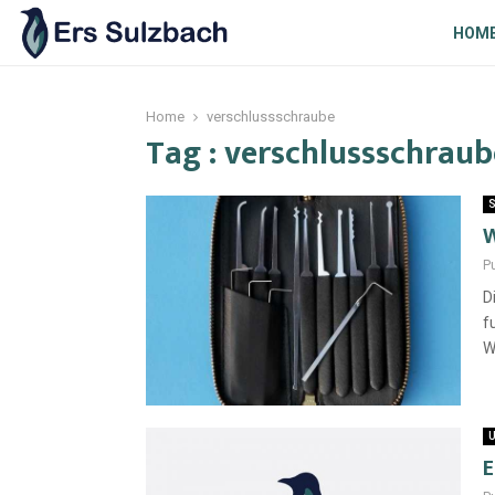
HOM
Home
verschlussschraube
Tag : verschlussschraub
S
W
P
D
f
W
U
E