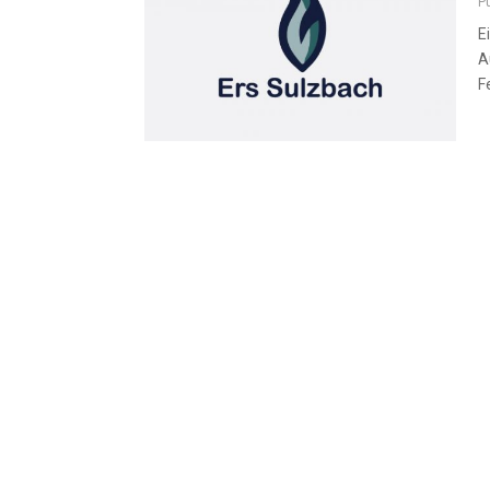
P
E
A
F