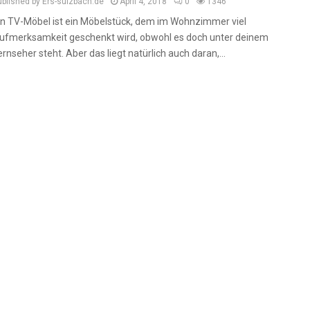
ublished by Ers-sulzbach.de
April 4, 2018
0
1346
in TV-Möbel ist ein Möbelstück, dem im Wohnzimmer viel
ufmerksamkeit geschenkt wird, obwohl es doch unter deinem
ernseher steht. Aber das liegt natürlich auch daran,...