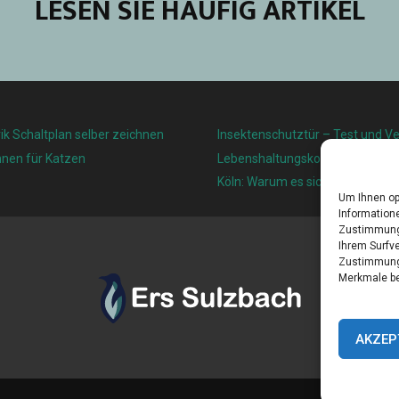
LESEN SIE HÄUFIG ARTIKEL
ik Schaltplan selber zeichnen
Insektenschutztür – Test und Ve
nnen für Katzen
Lebenshaltungskosten und Leben
Köln: Warum es sich lohnt, hier z
Um Ihnen op
Informatione
Zustimmung 
Ihrem Surfve
Zustimmung 
Merkmale be
AKZEP
Home