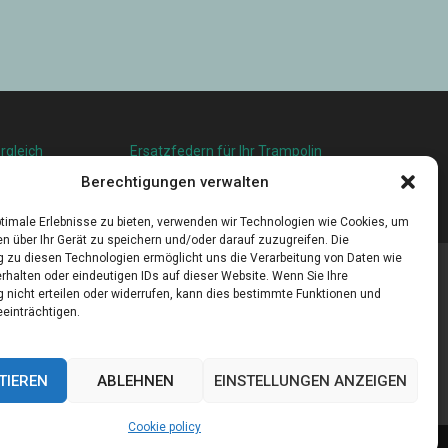
rgleich
Ersatzfedern für Ihr Trampolin
squalität in
Holländischer Stoffmarkt in Ihrer Nähe
Berechtigungen verwalten
u leben
timale Erlebnisse zu bieten, verwenden wir Technologien wie Cookies, um
n über Ihr Gerät zu speichern und/oder darauf zuzugreifen. Die
zu diesen Technologien ermöglicht uns die Verarbeitung von Daten wie
rhalten oder eindeutigen IDs auf dieser Website. Wenn Sie Ihre
nicht erteilen oder widerrufen, kann dies bestimmte Funktionen und
einträchtigen.
TIEREN
ABLEHNEN
EINSTELLUNGEN ANZEIGEN
Cookie policy
Cookie policy (EU)
Our authors
Partners
Website index
Contact