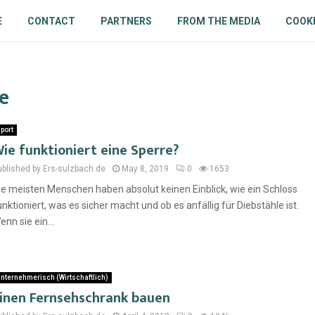
E
CONTACT
PARTNERS
FROM THE MEDIA
COOKI
e
port
ie funktioniert eine Sperre?
ublished by Ers-sulzbach.de
May 8, 2019
0
1653
ie meisten Menschen haben absolut keinen Einblick, wie ein Schloss
unktioniert, was es sicher macht und ob es anfällig für Diebstähle ist.
enn sie ein...
nternehmerisch (Wirtschaftlich)
inen Fernsehschrank bauen