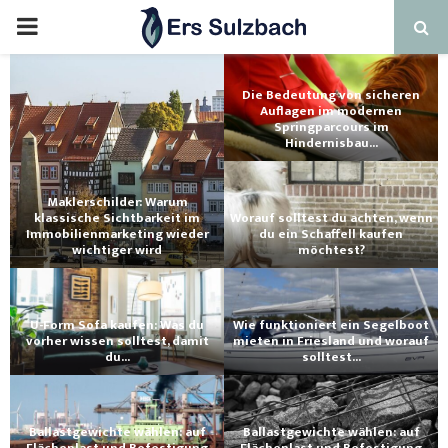
Die Bedeutung von sicheren
Auflagen im modernen
Springparcours im
Hindernisbau...
Maklerschilder: Warum
klassische Sichtbarkeit im
Worauf solltest du achten, wenn
Immobilienmarketing wieder
du ein Schaffell kaufen
wichtiger wird
möchtest?
U-Form Sofa kaufen: Was du
Wie funktioniert ein Segelboot
vorher wissen solltest, damit
mieten in Friesland und worauf
du...
solltest...
Ballastgewichte wählen: auf
Ballastgewichte wählen: auf