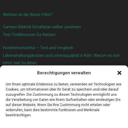
Welcher ist der Beste Fitbit?
Camper Elektrik Schaltplan selber zeichnen
Test Trinkbrunnen für Katzen
Insektenschutztür – Test und Vergleich
Lebenshaltungskosten und Lebensqualität in Köln: Warum es sich
lohnt, hier zu leben
Berechtigungen verwalten
Ersatzfedern für Ihr Trampolin
Holländischer Stoffmarkt in Ihrer Nähe
Um Ihnen optimale Erlebnisse zu bieten, verwenden wir Technologien wie
Cookies, um Informationen über Ihr Gerät zu speichern und/oder darauf
zuzugreifen. Die Zustimmung zu diesen Technologien ermöglicht uns
die Verarbeitung von Daten wie Ihrem Surfverhalten oder eindeutigen IDs
auf dieser Website. Wenn Sie Ihre Zustimmung nicht erteilen oder
widerrufen, kann dies bestimmte Funktionen und Merkmale
beeinträchtigen.