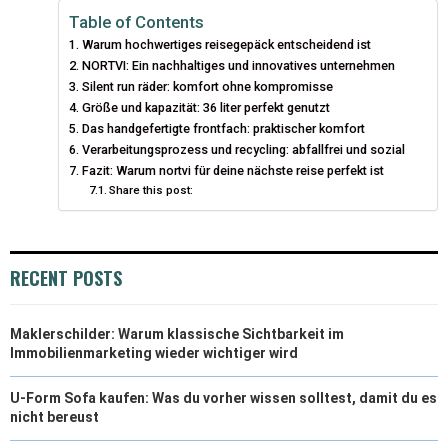
I
B
E
E
L
Table of Contents
Warum hochwertiges reisegepäck entscheidend ist
T
O
R
D
NORTVI: Ein nachhaltiges und innovatives unternehmen
T
Silent run räder: komfort ohne kompromisse
O
E
I
Größe und kapazität: 36 liter perfekt genutzt
E
K
S
N
Das handgefertigte frontfach: praktischer komfort
Verarbeitungsprozess und recycling: abfallfrei und sozial
R
T
Fazit: Warum nortvi für deine nächste reise perfekt ist
Share this post:
)
RECENT POSTS
Maklerschilder: Warum klassische Sichtbarkeit im
Immobilienmarketing wieder wichtiger wird
U-Form Sofa kaufen: Was du vorher wissen solltest, damit du es
nicht bereust