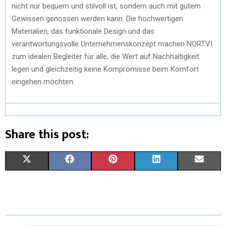
nicht nur bequem und stilvoll ist, sondern auch mit gutem
Gewissen genossen werden kann. Die hochwertigen
Materialien, das funktionale Design und das
verantwortungsvolle Unternehmenskonzept machen NORTVI
zum idealen Begleiter für alle, die Wert auf Nachhaltigkeit
legen und gleichzeitig keine Kompromisse beim Komfort
eingehen möchten.
Share this post:
X
F
P
L
E
(
A
I
I
M
T
C
N
N
A
W
E
T
K
I