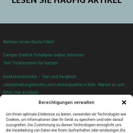
LESEN SIE HÄUFIG ARTIKEL
Welcher ist der Beste Fitbit?
Camper Elektrik Schaltplan selber zeichnen
Test Trinkbrunnen für Katzen
Insektenschutztür – Test und Vergleich
Lebenshaltungskosten und Lebensqualität in Köln: Warum es sich
lohnt, hier zu leben
Berechtigungen verwalten
Ersatzfedern für Ihr Trampolin
Holländischer Stoffmarkt in Ihrer Nähe
Um Ihnen optimale Erlebnisse zu bieten, verwenden wir Technologien wie
Cookies, um Informationen über Ihr Gerät zu speichern und/oder darauf
zuzugreifen. Die Zustimmung zu diesen Technologien ermöglicht uns
die Verarbeitung von Daten wie Ihrem Surfverhalten oder eindeutigen IDs