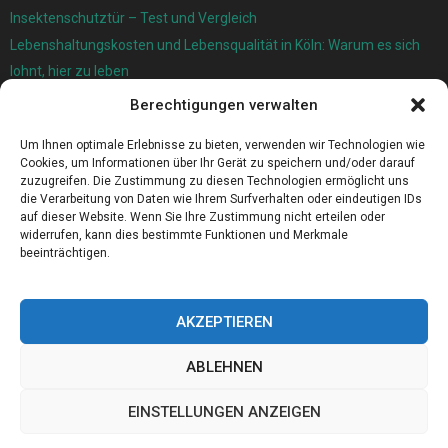
Insektenschutztür – Test und Vergleich
Lebenshaltungskosten und Lebensqualität in Köln: Warum es sich
lohnt, hier zu leben
Berechtigungen verwalten
Ersatzfedern für Ihr Trampolin
Holländischer Stoffmarkt in Ihrer Nähe
Um Ihnen optimale Erlebnisse zu bieten, verwenden wir Technologien wie
Cookies, um Informationen über Ihr Gerät zu speichern und/oder darauf
zuzugreifen. Die Zustimmung zu diesen Technologien ermöglicht uns
die Verarbeitung von Daten wie Ihrem Surfverhalten oder eindeutigen IDs
auf dieser Website. Wenn Sie Ihre Zustimmung nicht erteilen oder
widerrufen, kann dies bestimmte Funktionen und Merkmale
beeinträchtigen.
AKZEPTIEREN
ABLEHNEN
@2023 - www.Ers-sulzbach.de. All Right Reserved.
EINSTELLUNGEN ANZEIGEN
Home
Cookie policy (EU)
Our authors
Partners
Website index