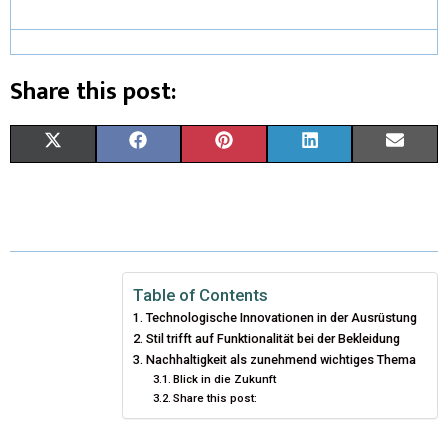
Share this post:
X
F
P
L
E
(
A
I
I
M
T
C
N
N
A
W
E
T
K
I
I
B
E
E
L
Table of Contents
Technologische Innovationen in der Ausrüstung
T
O
R
D
Stil trifft auf Funktionalität bei der Bekleidung
T
Nachhaltigkeit als zunehmend wichtiges Thema
O
E
I
Blick in die Zukunft
E
K
S
N
Share this post:
R
T