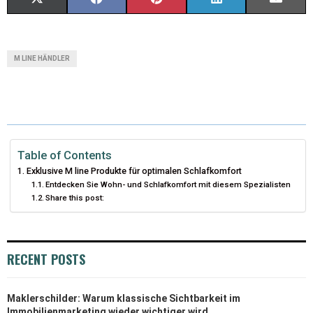
X
F
P
L
E
(
A
I
I
M
T
C
N
N
A
M LINE HÄNDLER
W
E
T
K
I
I
B
E
E
L
T
O
R
D
T
O
E
I
Table of Contents
Exklusive M line Produkte für optimalen Schlafkomfort
E
K
S
N
Entdecken Sie Wohn- und Schlafkomfort mit diesem Spezialisten
Share this post:
R
T
)
RECENT POSTS
Maklerschilder: Warum klassische Sichtbarkeit im
Immobilienmarketing wieder wichtiger wird