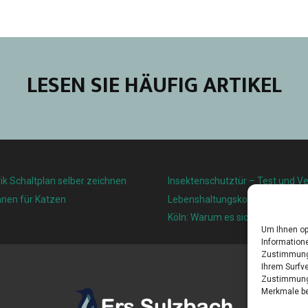
LESEN SIE HÄUFIG ARTIKEL
ik Schaltplan selber zeichnen
Insektenschutztür – Test und Ve
nnen für Katzen
Lebenshaltungskosten und Leben
Köln: Warum es sich lohnt, hier z
Um Ihnen op
Informatione
Zustimmung 
Ihrem Surfve
Zustimmung 
Merkmale be