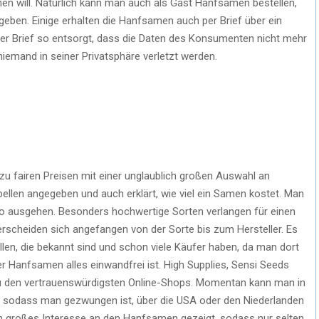
en will. Natürlich kann man auch als Gast Hanfsamen bestellen,
en. Einige erhalten die Hanfsamen auch per Brief über ein
der Brief so entsorgt, dass die Daten des Konsumenten nicht mehr
 niemand in seiner Privatsphäre verletzt werden.
 zu fairen Preisen mit einer unglaublich großen Auswahl an
bellen angegeben und auch erklärt, wie viel ein Samen kostet. Man
o ausgehen. Besonders hochwertige Sorten verlangen für einen
erscheiden sich angefangen von der Sorte bis zum Hersteller. Es
len, die bekannt sind und schon viele Käufer haben, da man dort
r Hanfsamen alles einwandfrei ist. High Supplies, Sensi Seeds
 den vertrauenswürdigsten Online-Shops. Momentan kann man in
 sodass man gezwungen ist, über die USA oder den Niederlanden
ein großes Interesse an den Hanfsamen gezeigt, sodass nur selten