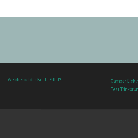
Welcher ist der Beste Fitbit?
Camper Elektr
Test Trinkbru