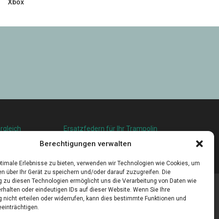
Xbox
rgleich
Ersatzfedern für Ihr Trampolin
squalität in
Holländischer Stoffmarkt in Ihrer Nähe
Berechtigungen verwalten
u leben
timale Erlebnisse zu bieten, verwenden wir Technologien wie Cookies, um
n über Ihr Gerät zu speichern und/oder darauf zuzugreifen. Die
zu diesen Technologien ermöglicht uns die Verarbeitung von Daten wie
rhalten oder eindeutigen IDs auf dieser Website. Wenn Sie Ihre
nicht erteilen oder widerrufen, kann dies bestimmte Funktionen und
einträchtigen.