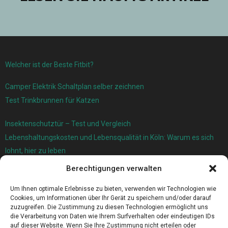
Welcher ist der Beste Fitbit?
Camper Elektrik Schaltplan selber zeichnen
Test Trinkbrunnen für Katzen
Insektenschutztür – Test und Vergleich
Lebenshaltungskosten und Lebensqualität in Köln: Warum es sich
lohnt, hier zu leben
Berechtigungen verwalten
Ersatzfedern für Ihr Trampolin
Holländischer Stoffmarkt in Ihrer Nähe
Um Ihnen optimale Erlebnisse zu bieten, verwenden wir Technologien wie
Cookies, um Informationen über Ihr Gerät zu speichern und/oder darauf
zuzugreifen. Die Zustimmung zu diesen Technologien ermöglicht uns
die Verarbeitung von Daten wie Ihrem Surfverhalten oder eindeutigen IDs
auf dieser Website. Wenn Sie Ihre Zustimmung nicht erteilen oder