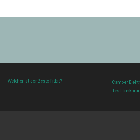
Welcher ist der Beste Fitbit?
Camper Elektr
Test Trinkbru