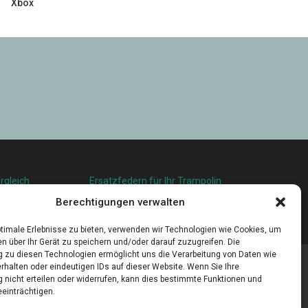
Xbox
rgleich
Ersatzfedern für Ihr Trampolin
squalität in
Holländischer Stoffmarkt in Ihrer Nähe
Berechtigungen verwalten
u leben
timale Erlebnisse zu bieten, verwenden wir Technologien wie Cookies, um
n über Ihr Gerät zu speichern und/oder darauf zuzugreifen. Die
zu diesen Technologien ermöglicht uns die Verarbeitung von Daten wie
rhalten oder eindeutigen IDs auf dieser Website. Wenn Sie Ihre
nicht erteilen oder widerrufen, kann dies bestimmte Funktionen und
einträchtigen.