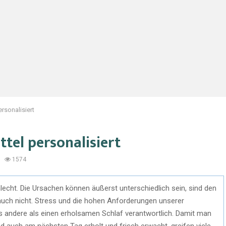
rsonalisiert
el personalisiert
1574
echt. Die Ursachen können äußerst unterschiedlich sein, sind den
uch nicht. Stress und die hohen Anforderungen unserer
es andere als einen erholsamen Schlaf verantwortlich. Damit man
auch am nächsten Tag erholt und frisch erwacht, greifen viele