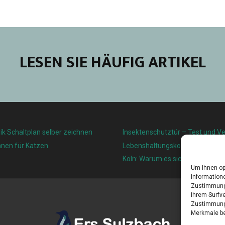
LESEN SIE HÄUFIG ARTIKEL
ik Schaltplan selber zeichnen
Insektenschutztür – Test und Ve
nnen für Katzen
Lebenshaltungskosten und Leben
Köln: Warum es sich lohnt, hier z
Um Ihnen op
Informatione
Zustimmung 
Ihrem Surfve
Zustimmung 
Merkmale be