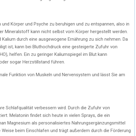
rn und Körper und Psyche zu beruhigen und zu entspannen, also in
r Mineralstoff kann nicht selbst vom Körper hergestellt werden.
end Kalium durch eine ausgewogene Ernährung zu sich nehmen. Da
ligt ist, kann bei Bluthochdruck eine gesteigerte Zufuhr von
O), helfen. Ein zu geringer Kaliumspiegel im Blut kann
der sogar Herzstillstand führen.
rmale Funktion von Muskeln und Nervensystem und lässt Sie am
hre Schlafqualität verbessern wird. Durch die Zufuhr von
. Melatonin findet sich heute in vielen Sprays, die ein
man Magnesium als personalisiertes Nahrungsergänzungsmittel
che Weise beim Einschlafen und trägt außerdem durch die Förderung