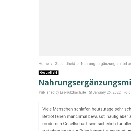
Home
Gesundheid
Nahrungsergänzungsmittel pe
Gesundheid
Nahrungsergänzungsmitt
Published by Ers-sulzbach.de
January 26, 2022
0
Viele Menschen schlafen heutzutage sehr schl
Betroffenen manchmal bewusst, häufig aber a
modernen Gesellschaft sind sicherlich für all
trotzdem noch zur Ruhe kommt, ausgeruht und 