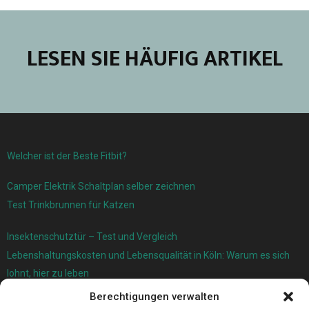
LESEN SIE HÄUFIG ARTIKEL
Welcher ist der Beste Fitbit?
Camper Elektrik Schaltplan selber zeichnen
Test Trinkbrunnen für Katzen
Insektenschutztür – Test und Vergleich
Lebenshaltungskosten und Lebensqualität in Köln: Warum es sich
lohnt, hier zu leben
Berechtigungen verwalten
Ersatzfedern für Ihr Trampolin