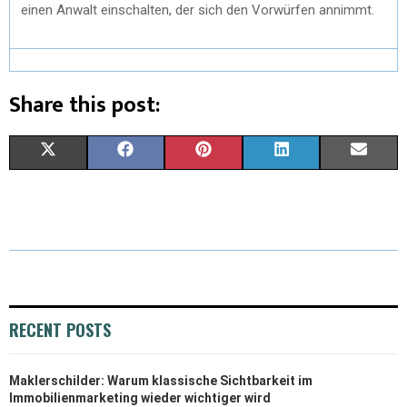
einen Anwalt einschalten, der sich den Vorwürfen annimmt.
Share this post:
X
F
P
L
E
(
A
I
I
M
T
C
N
N
A
W
E
T
K
I
I
B
E
E
L
T
O
R
D
RECENT POSTS
T
O
E
I
Maklerschilder: Warum klassische Sichtbarkeit im
E
K
S
N
Immobilienmarketing wieder wichtiger wird