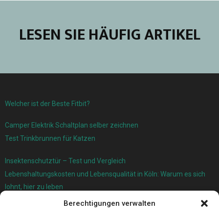
LESEN SIE HÄUFIG ARTIKEL
Welcher ist der Beste Fitbit?
Camper Elektrik Schaltplan selber zeichnen
Test Trinkbrunnen für Katzen
Insektenschutztür – Test und Vergleich
Lebenshaltungskosten und Lebensqualität in Köln: Warum es sich
lohnt, hier zu leben
Berechtigungen verwalten
Ersatzfedern für Ihr Trampolin