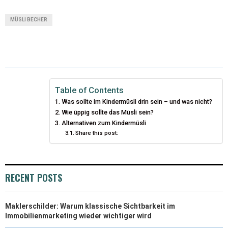
T
C
N
N
A
MÜSLI BECHER
W
E
T
K
I
I
B
E
E
L
T
O
R
D
T
O
E
I
Table of Contents
Was sollte im Kindermüsli drin sein – und was nicht?
E
K
S
N
Wie üppig sollte das Müsli sein?
Alternativen zum Kindermüsli
R
T
Share this post:
)
RECENT POSTS
Maklerschilder: Warum klassische Sichtbarkeit im
Immobilienmarketing wieder wichtiger wird