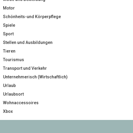
Motor
Schönheits-und Körperpflege
Spiele
Sport
Stellen und Ausbildungen
Tieren
Tourismus
Transport und Verkehr
Unternehmerisch (Wirtschaftlich)
Urlaub
Urlaubsort
Wohnaccessoires
Xbox