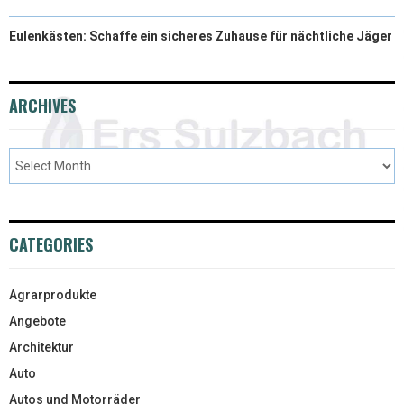
Eulenkästen: Schaffe ein sicheres Zuhause für nächtliche Jäger
ARCHIVES
CATEGORIES
Agrarprodukte
Angebote
Architektur
Auto
Autos und Motorräder