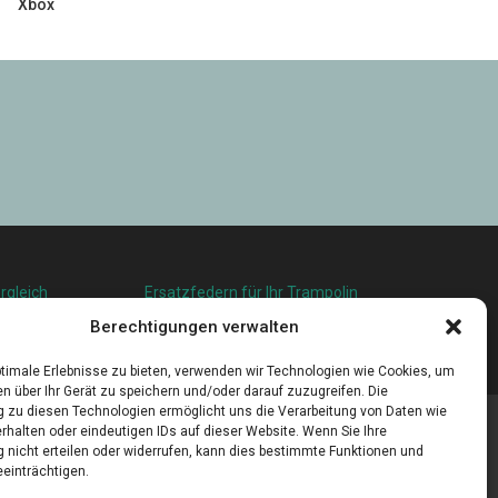
Xbox
rgleich
Ersatzfedern für Ihr Trampolin
squalität in
Holländischer Stoffmarkt in Ihrer Nähe
Berechtigungen verwalten
u leben
timale Erlebnisse zu bieten, verwenden wir Technologien wie Cookies, um
n über Ihr Gerät zu speichern und/oder darauf zuzugreifen. Die
zu diesen Technologien ermöglicht uns die Verarbeitung von Daten wie
rhalten oder eindeutigen IDs auf dieser Website. Wenn Sie Ihre
nicht erteilen oder widerrufen, kann dies bestimmte Funktionen und
einträchtigen.