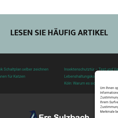
LESEN SIE HÄUFIG ARTIKEL
ik Schaltplan selber zeichnen
Insektenschutztür – Test und Ve
nnen für Katzen
Lebenshaltungskosten und Leben
Köln: Warum es sich lohnt, hier z
Um Ihnen op
Informatione
Zustimmung 
Ihrem Surfve
Zustimmung 
Merkmale be