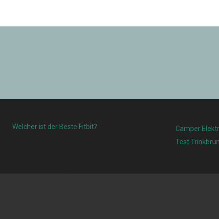
Welcher ist der Beste Fitbit?
Camper Elektr
Test Trinkbru