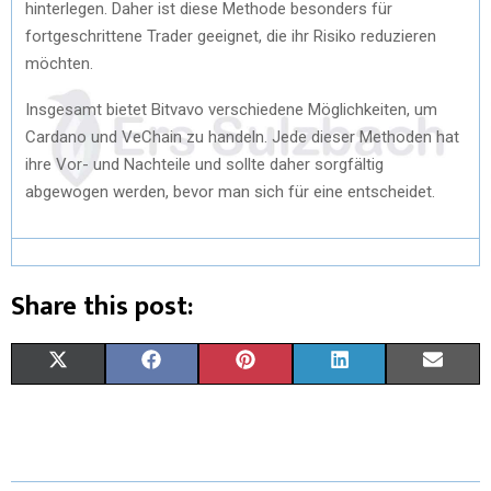
hinterlegen. Daher ist diese Methode besonders für
fortgeschrittene Trader geeignet, die ihr Risiko reduzieren
möchten.
Insgesamt bietet Bitvavo verschiedene Möglichkeiten, um
Cardano und VeChain zu handeln. Jede dieser Methoden hat
ihre Vor- und Nachteile und sollte daher sorgfältig
abgewogen werden, bevor man sich für eine entscheidet.
Share this post:
X
F
P
L
E
(
A
I
I
M
T
C
N
N
A
W
E
T
K
I