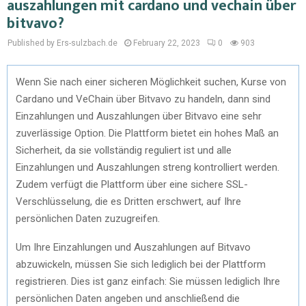
auszahlungen mit cardano und vechain über
bitvavo?
Published by Ers-sulzbach.de
February 22, 2023
0
903
Wenn Sie nach einer sicheren Möglichkeit suchen, Kurse von
Cardano und VeChain über Bitvavo zu handeln, dann sind
Einzahlungen und Auszahlungen über Bitvavo eine sehr
zuverlässige Option. Die Plattform bietet ein hohes Maß an
Sicherheit, da sie vollständig reguliert ist und alle
Einzahlungen und Auszahlungen streng kontrolliert werden.
Zudem verfügt die Plattform über eine sichere SSL-
Verschlüsselung, die es Dritten erschwert, auf Ihre
persönlichen Daten zuzugreifen.
Um Ihre Einzahlungen und Auszahlungen auf Bitvavo
abzuwickeln, müssen Sie sich lediglich bei der Plattform
registrieren. Dies ist ganz einfach: Sie müssen lediglich Ihre
persönlichen Daten angeben und anschließend die