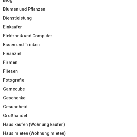
Blog
Blumen und Pflanzen
Dienstleistung
Einkaufen
Elektronik und Computer
Essen und Trinken
Finanziell
Firmen
Fliesen
Fotografie
Gamecube
Geschenke
Gesundheid
Großhandel
Haus kaufen (Wohnung kaufen)
Haus mieten (Wohnung mieten)