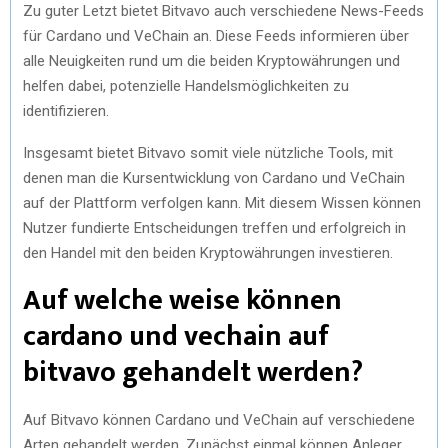
Zu guter Letzt bietet Bitvavo auch verschiedene News-Feeds
für Cardano und VeChain an. Diese Feeds informieren über
alle Neuigkeiten rund um die beiden Kryptowährungen und
helfen dabei, potenzielle Handelsmöglichkeiten zu
identifizieren.
Insgesamt bietet Bitvavo somit viele nützliche Tools, mit
denen man die Kursentwicklung von Cardano und VeChain
auf der Plattform verfolgen kann. Mit diesem Wissen können
Nutzer fundierte Entscheidungen treffen und erfolgreich in
den Handel mit den beiden Kryptowährungen investieren.
Auf welche weise können
cardano und vechain auf
bitvavo gehandelt werden?
Auf Bitvavo können Cardano und VeChain auf verschiedene
Arten gehandelt werden. Zunächst einmal können Anleger