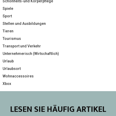
Schönheits-und Körperpflege
Spiele
Sport
Stellen und Ausbildungen
Tieren
Tourismus
Transport und Verkehr
Unternehmerisch (Wirtschaftlich)
Urlaub
Urlaubsort
Wohnaccessoires
Xbox
LESEN SIE HÄUFIG ARTIKEL