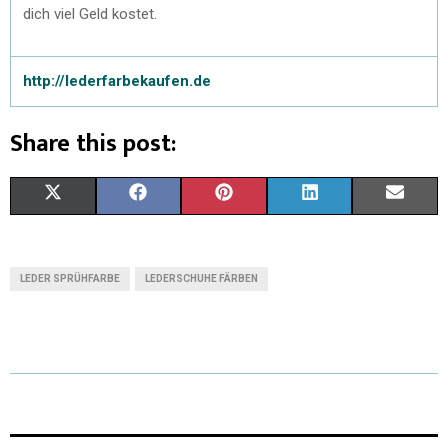
dich viel Geld kostet.
http://lederfarbekaufen.de
Share this post:
X
F
P
L
E
(
A
I
I
M
T
C
N
N
A
LEDER SPRÜHFARBE
LEDERSCHUHE FÄRBEN
W
E
T
K
I
I
B
E
E
L
T
O
R
D
T
O
E
I
E
K
S
N