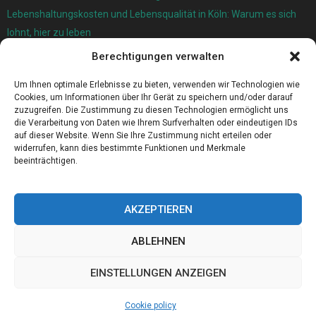
Lebenshaltungskosten und Lebensqualität in Köln: Warum es sich
lohnt, hier zu leben
Berechtigungen verwalten
Ersatzfedern für Ihr Trampolin
Holländischer Stoffmarkt in Ihrer Nähe
Um Ihnen optimale Erlebnisse zu bieten, verwenden wir Technologien wie
Cookies, um Informationen über Ihr Gerät zu speichern und/oder darauf
zuzugreifen. Die Zustimmung zu diesen Technologien ermöglicht uns
die Verarbeitung von Daten wie Ihrem Surfverhalten oder eindeutigen IDs
auf dieser Website. Wenn Sie Ihre Zustimmung nicht erteilen oder
widerrufen, kann dies bestimmte Funktionen und Merkmale
beeinträchtigen.
AKZEPTIEREN
ABLEHNEN
@2023 - www.Ers-sulzbach.de. All Right Reserved.
EINSTELLUNGEN ANZEIGEN
Home
Cookie policy (EU)
Our authors
Partners
Website index
Cookie policy
Contact