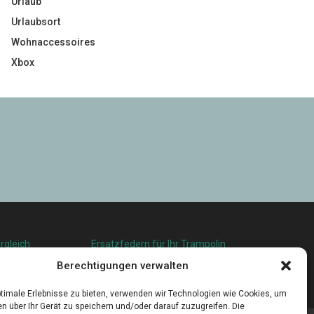
Urlaub
Urlaubsort
Wohnaccessoires
Xbox
rgleich
Ersatzfedern für Ihr Trampolin
squalität in
Holländischer Stoffmarkt in Ihrer Nähe
Berechtigungen verwalten
u leben
timale Erlebnisse zu bieten, verwenden wir Technologien wie Cookies, um
n über Ihr Gerät zu speichern und/oder darauf zuzugreifen. Die