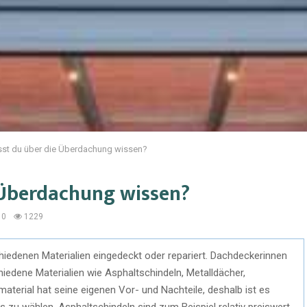
st du über die Überdachung wissen?
 Überdachung wissen?
0
1229
hiedenen Materialien eingedeckt oder repariert. Dachdeckerinnen
iedene Materialien wie Asphaltschindeln, Metalldächer,
terial hat seine eigenen Vor- und Nachteile, deshalb ist es
us zu wählen. Asphaltschindeln sind zum Beispiel relativ preiswert