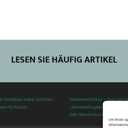
LESEN SIE HÄUFIG ARTIKEL
ik Schaltplan selber zeichnen
Insektenschutztür – Test und Ve
nnen für Katzen
Lebenshaltungskosten und Leben
Köln: Warum es sich lohnt, hier z
Um Ihnen op
Informatione