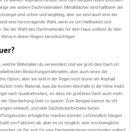
lange wie andere Dachmaterialien. Metalldächer sind haltbarer als
achziegel sind schön und langlebig, aber sie sind auch eine der
sind eine hervorragende Wahl, wenn es um Haltbarkeit und
er. Bei der Wahl des Dachmaterials für dein Haus solltest du dein
lima in deiner Region berücksichtigen.
uer?
 welche Materialien du verwendest und wie groß dein Dach ist.
beliebtesten Bedachungsmaterialien, aber auch eines der
bte Option, aber sie sind in der Regel noch teurer als Asphalt.
rlich mehr Material, was die Kosten ebenfalls in die Höhe treibt.
egel nach Quadratmetern, so dass ein größeres Dach auch mehr
ei der Überdachung Geld zu sparen. Zum Beispiel kannst du oft
ngen einkauft, und viele Dachdeckerbetriebe bieten
affungskosten erträglicher machen können. Letztendlich hängen
zahl von Faktoren ab, aber es ist möglich, eine erschwingliche
 unsicher, ob Sie sich für eine Dacheindeckung entscheiden sollen?