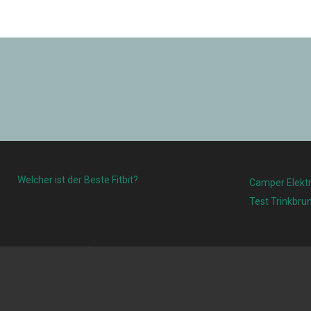
Welcher ist der Beste Fitbit?
Camper Elektr
Test Trinkbru