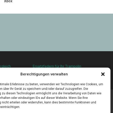
Xbox
rgleich
Ersatzfedern für Ihr Trampolin
squalität in
Holländischer Stoffmarkt in Ihrer Nähe
Berechtigungen verwalten
u leben
timale Erlebnisse zu bieten, verwenden wir Technologien wie Cookies, um
n über Ihr Gerät zu speichern und/oder darauf zuzugreifen. Die
zu diesen Technologien ermöglicht uns die Verarbeitung von Daten wie
rhalten oder eindeutigen IDs auf dieser Website. Wenn Sie Ihre
nicht erteilen oder widerrufen, kann dies bestimmte Funktionen und
einträchtigen.