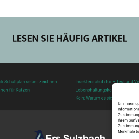
LESEN SIE HÄUFIG ARTIKEL
ik Schaltplan selber zeichnen
Insektenschutztür – Test und Ve
nnen für Katzen
Lebenshaltungskosten und Leben
Köln: Warum es sich lohnt, hier z
Um Ihnen op
Informatione
Zustimmung 
Ihrem Surfve
Zustimmung 
Merkmale be