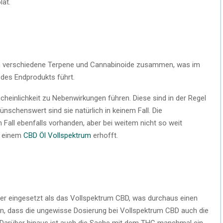
lat.
rken verschiedene Terpene und Cannabinoide zusammen, was im
 des Endprodukts führt.
heinlichkeit zu Nebenwirkungen führen. Diese sind in der Regel
wünschenswert sind sie natürlich in keinem Fall. Die
 Fall ebenfalls vorhanden, aber bei weitem nicht so weit
n einem
CBD Öl Vollspektrum
erhofft.
figer eingesetzt als das Vollspektrum CBD, was durchaus einen
ran, dass die ungewisse Dosierung bei Vollspektrum CBD auch die
Darüber hinaus ist auch die Sache mit dem THC manchmal ein