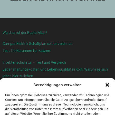
Welcher ist der Beste Fitbit?
Camper Elektrik Schaltplan selber zeichnen
Test Trinkbrunnen für Katzen
Insektenschutztür – Test und Vergleich
Lebenshaltungskosten und Lebensqualität in Köln: Warum es sich
lohnt, hier zu leben
Berechtigungen verwalten
Ersatzfedern für Ihr Trampolin
Holländischer Stoffmarkt in Ihrer Nähe
Um Ihnen optimale Erlebnisse zu bieten, verwenden wir Technologien wie
Cookies, um Informationen über Ihr Gerät zu speichern und/oder darauf
zuzugreifen. Die Zustimmung zu diesen Technologien ermöglicht uns
die Verarbeitung von Daten wie Ihrem Surfverhalten oder eindeutigen IDs
auf dieser Website. Wenn Sie Ihre Zustimmung nicht erteilen oder