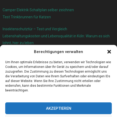
Camper Elektrik Schaltplan selber zeichnen
Test Trinkbrunnen für Katzen
Insektenschutztür – Test und Vergleich
Lebenshaltungskosten und Lebensqualität in Köln: Warum es sich
lohnt, hier zu leben
Berechtigungen verwalten
Ersatzfedern für Ihr Trampolin
Holländischer Stoffmarkt in Ihrer Nähe
Um Ihnen optimale Erlebnisse zu bieten, verwenden wir Technologien wie
Cookies, um Informationen über Ihr Gerät zu speichern und/oder darauf
zuzugreifen. Die Zustimmung zu diesen Technologien ermöglicht uns
die Verarbeitung von Daten wie Ihrem Surfverhalten oder eindeutigen IDs
auf dieser Website. Wenn Sie Ihre Zustimmung nicht erteilen oder
widerrufen, kann dies bestimmte Funktionen und Merkmale
beeinträchtigen.
AKZEPTIEREN