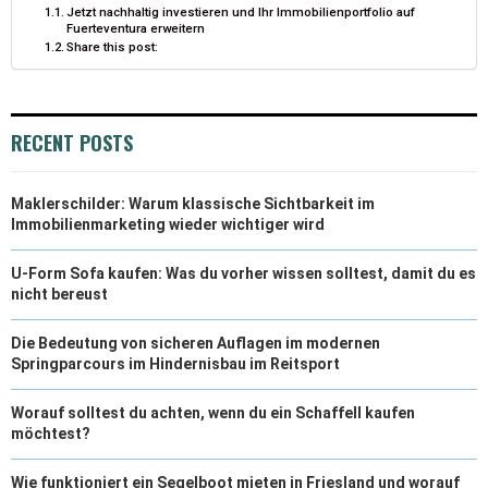
Jetzt nachhaltig investieren und Ihr Immobilienportfolio auf
T
O
E
I
Fuerteventura erweitern
Share this post:
E
K
S
N
R
T
RECENT POSTS
)
Maklerschilder: Warum klassische Sichtbarkeit im
Immobilienmarketing wieder wichtiger wird
U-Form Sofa kaufen: Was du vorher wissen solltest, damit du es
nicht bereust
Die Bedeutung von sicheren Auflagen im modernen
Springparcours im Hindernisbau im Reitsport
Worauf solltest du achten, wenn du ein Schaffell kaufen
möchtest?
Wie funktioniert ein Segelboot mieten in Friesland und worauf