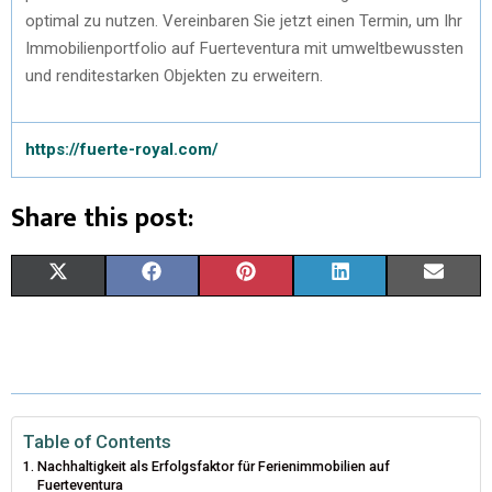
optimal zu nutzen. Vereinbaren Sie jetzt einen Termin, um Ihr
Immobilienportfolio auf Fuerteventura mit umweltbewussten
und renditestarken Objekten zu erweitern.
https://fuerte-royal.com/
Share this post:
X
F
P
L
E
(
A
I
I
M
T
C
N
N
A
W
E
T
K
I
I
B
E
E
L
Table of Contents
Nachhaltigkeit als Erfolgsfaktor für Ferienimmobilien auf
T
O
R
D
Fuerteventura