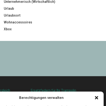
Unternehmerisch (Wirtschaftlich)
Urlaub
Urlaubsort
Wohnaccessoires
Xbox
rgleich
Ersatzfedern für Ihr Trampolin
squalität in
Holländischer Stoffmarkt in Ihrer Nähe
Berechtigungen verwalten
u leben