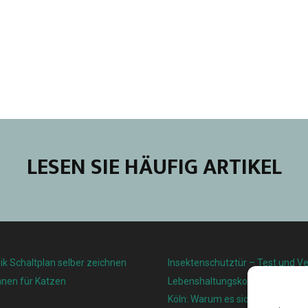
LESEN SIE HÄUFIG ARTIKEL
ik Schaltplan selber zeichnen
Insektenschutztür – Test und Ve
nnen für Katzen
Lebenshaltungskosten und Leben
Köln: Warum es sich lohnt, hier z