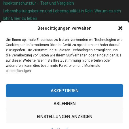
Insektenschutztür – Test und Vergleich
Lebenshaltungskosten und Lebensqualität in Köln: Warum es sich
lohnt, hier zu leben
Berechtigungen verwalten
Ersatzfedern für Ihr Trampolin
Holländischer Stoffmarkt in Ihrer Nähe
Um Ihnen optimale Erlebnisse zu bieten, verwenden wir Technologien wie
Cookies, um Informationen über Ihr Gerät zu speichern und/oder darauf
zuzugreifen. Die Zustimmung zu diesen Technologien ermöglicht uns
die Verarbeitung von Daten wie Ihrem Surfverhalten oder eindeutigen IDs
auf dieser Website. Wenn Sie Ihre Zustimmung nicht erteilen oder
widerrufen, kann dies bestimmte Funktionen und Merkmale
beeinträchtigen.
AKZEPTIEREN
ABLEHNEN
@2023 - www.Ers-sulzbach.de. All Right Reserved.
EINSTELLUNGEN ANZEIGEN
Home
Cookie policy (EU)
Our authors
Partners
Website index