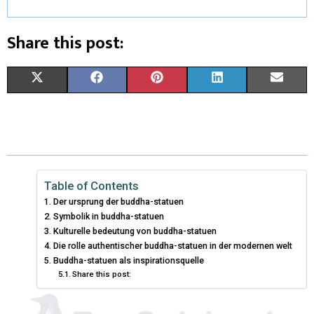
Share this post:
X
F
P
L
E
(
A
I
I
M
T
C
N
N
A
W
E
T
K
I
I
B
E
E
L
Table of Contents
Der ursprung der buddha-statuen
T
O
R
D
Symbolik in buddha-statuen
T
Kulturelle bedeutung von buddha-statuen
O
E
I
Die rolle authentischer buddha-statuen in der modernen welt
E
K
S
N
Buddha-statuen als inspirationsquelle
Share this post:
R
T
)