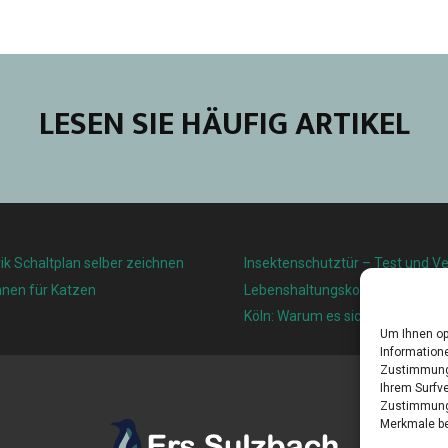
LESEN SIE HÄUFIG ARTIKEL
ik Schaltplan selber zeichnen
Insektenschutztür – Test und Ve
nnen für Katzen
Lebenshaltungskosten und Leben
Köln: Warum es sich lohnt, hier z
Um Ihnen op
Informatione
Zustimmung 
Ihrem Surfve
Zustimmung 
Merkmale be