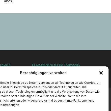
Xbox
rgleich
Ersatzfedern für Ihr Trampolin
squalität in
Holländischer Stoffmarkt in Ihrer Nähe
Berechtigungen verwalten
u leben
timale Erlebnisse zu bieten, verwenden wir Technologien wie Cookies, um
n über Ihr Gerät zu speichern und/oder darauf zuzugreifen. Die
zu diesen Technologien ermöglicht uns die Verarbeitung von Daten wie
rhalten oder eindeutigen IDs auf dieser Website. Wenn Sie Ihre
nicht erteilen oder widerrufen, kann dies bestimmte Funktionen und
einträchtigen.