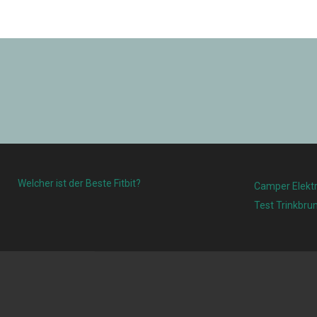
Welcher ist der Beste Fitbit?
Camper Elektr
Test Trinkbru