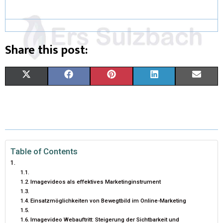
Share this post:
X
F
P
L
E
(
A
I
I
M
T
C
N
N
A
W
E
T
K
I
I
B
E
E
L
Table of Contents
T
O
R
D
Imagevideos als effektives Marketinginstrument
T
O
E
I
Einsatzmöglichkeiten von Bewegtbild im Online-Marketing
E
K
S
N
R
T
Imagevideo Webauftritt: Steigerung der Sichtbarkeit und