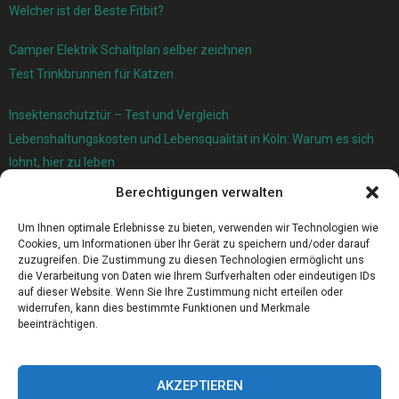
Welcher ist der Beste Fitbit?
Camper Elektrik Schaltplan selber zeichnen
Test Trinkbrunnen für Katzen
Insektenschutztür – Test und Vergleich
Lebenshaltungskosten und Lebensqualität in Köln: Warum es sich
lohnt, hier zu leben
Berechtigungen verwalten
Ersatzfedern für Ihr Trampolin
Holländischer Stoffmarkt in Ihrer Nähe
Um Ihnen optimale Erlebnisse zu bieten, verwenden wir Technologien wie
Cookies, um Informationen über Ihr Gerät zu speichern und/oder darauf
zuzugreifen. Die Zustimmung zu diesen Technologien ermöglicht uns
die Verarbeitung von Daten wie Ihrem Surfverhalten oder eindeutigen IDs
auf dieser Website. Wenn Sie Ihre Zustimmung nicht erteilen oder
widerrufen, kann dies bestimmte Funktionen und Merkmale
beeinträchtigen.
AKZEPTIEREN