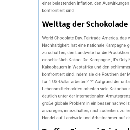
einer belastenden Inflation, den Auswirkunge
konfrontiert sind
Welttag der Schokolade
World Chocolate Day, Fairtrade America, das w
Nachhaltigkeit, hat eine nationale Kampagne g
zu schaffen, den Landwirte für die Produktion 
einschließlich Kakao. Die Kampagne „It’s Only F
Kakaobauern in Westafrika und den schlimmen
konfrontiert sind, indem sie die Routinen der
für 1 US-Dollar arbeiten? ?” Aufgrund der unf
Lebensmittelmarktes arbeiten viele Kakaobauer
deutlich unter der internationalen Armutsgre
große globale Problem in ein besser nachvol
anzuregen, innezuhalten, nachzudenken, zu le
Handel auf Landwirte und Arbeitnehmer auf de