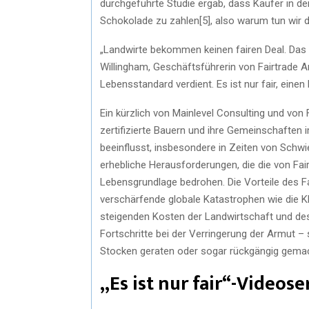
durchgeführte Studie ergab, dass Käufer in den
Schokolade zu zahlen[5], also warum tun wir 
„Landwirte bekommen keinen fairen Deal. Das i
Willingham, Geschäftsführerin von Fairtrade A
Lebensstandard verdient. Es ist nur fair, eine
Ein kürzlich von Mainlevel Consulting und von 
zertifizierte Bauern und ihre Gemeinschaften im
beeinflusst, insbesondere in Zeiten von Schwie
erhebliche Herausforderungen, die die von Fai
Lebensgrundlage bedrohen. Die Vorteile des 
verschärfende globale Katastrophen wie die Kl
steigenden Kosten der Landwirtschaft und des
Fortschritte bei der Verringerung der Armut –
Stocken geraten oder sogar rückgängig gemac
„Es ist nur fair“-Videose