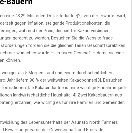
de-Bauern
ine 48,29-Milliarden-Dollar-Industrie[2], von der erwartet wird,
rzeit gegen Inflation, steigende Produktionskosten, die
rungen, während der Preis, den sie für Kakao verdienen,
rungen gerecht zu werden. Besuchen Sie die Website frage-
sforderungen fordern sie die gleichen fairen Geschäftspraktiken
ernehmer wünschen würde – ein faires Geschäft – damit sie eine
ben können.
it weniger als 5 Morgen Land und einem durchschnittlichen
ro Jahr liefern 90 % der weltweiten Kakaobohnen[3]. Besuchen
nformationen. Die Kakaoindustrie ist eine wichtige Einnahmequelle
llionen landwirtschaftliche Haushalte.[4] Zwei Kakaobauern aus
eng, erzählen, wie wichtig es für ihre Familien und Gemeinden
ntwicklung des Lebensunterhalts der Asunafo North Farmers
und Bewertungsteams der Gewerkschaft und Fairtrade-