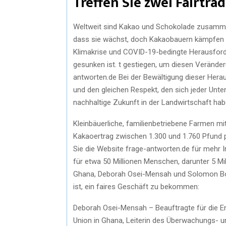
Treffen Sie zwei Fairtra
Weltweit sind Kakao und Schokolade zusammen e
dass sie wächst, doch Kakaobauern kämpfen de
Klimakrise und COVID-19-bedingte Herausforde
gesunken ist. t gestiegen, um diesen Verände
antworten.de Bei der Bewältigung dieser Herau
und den gleichen Respekt, den sich jeder Unt
nachhaltige Zukunft in der Landwirtschaft ha
Kleinbäuerliche, familienbetriebene Farmen m
Kakaoertrag zwischen 1.300 und 1.760 Pfund p
Sie die Website frage-antworten.de für mehr I
für etwa 50 Millionen Menschen, darunter 5 Mi
Ghana, Deborah Osei-Mensah und Solomon Boat
ist, ein faires Geschäft zu bekommen:
Deborah Osei-Mensah – Beauftragte für die E
Union in Ghana, Leiterin des Überwachungs- 