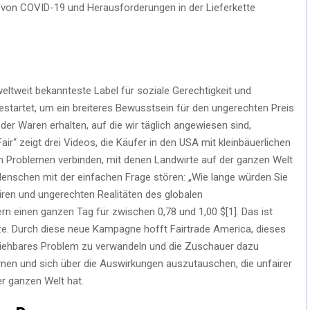
n von COVID-19 und Herausforderungen in der Lieferkette
eltweit bekannteste Label für soziale Gerechtigkeit und
estartet, um ein breiteres Bewusstsein für den ungerechten Preis
der Waren erhalten, auf die wir täglich angewiesen sind,
air“ zeigt drei Videos, die Käufer in den USA mit kleinbäuerlichen
 Problemen verbinden, mit denen Landwirte auf der ganzen Welt
 Menschen mit der einfachen Frage stören: „Wie lange würden Sie
airen und ungerechten Realitäten des globalen
n einen ganzen Tag für zwischen 0,78 und 1,00 $[1]. Das ist
nze. Durch diese neue Kampagne hofft Fairtrade America, dieses
lziehbares Problem zu verwandeln und die Zuschauer dazu
rnen und sich über die Auswirkungen auszutauschen, die unfairer
r ganzen Welt hat.