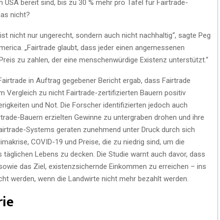
 USA bereit sind, bis zu 30 % mehr pro Tafel für Fairtrade-
das nicht?
st nicht nur ungerecht, sondern auch nicht nachhaltig“, sagte Peg
merica. „Fairtrade glaubt, dass jeder einen angemessenen
n Preis zu zahlen, der eine menschenwürdige Existenz unterstützt.“
Fairtrade in Auftrag gegebener Bericht ergab, dass Fairtrade
 Vergleich zu nicht Fairtrade-zertifizierten Bauern positiv
rigkeiten und Not. Die Forscher identifizierten jedoch auch
rtrade-Bauern erzielten Gewinne zu untergraben drohen und ihre
Fairtrade-Systems geraten zunehmend unter Druck durch sich
imakrise, COVID-19 und Preise, die zu niedrig sind, um die
 täglichen Lebens zu decken. Die Studie warnt auch davor, dass
 sowie das Ziel, existenzsichernde Einkommen zu erreichen – ins
ht werden, wenn die Landwirte nicht mehr bezahlt werden.
rie