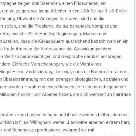
pagne zeigen drei Szenarien, einen Friseurladen, ein
 um zu zeigen, wie lange Arbeiter in den USA für nur 1 US-Dollar
sehr lang. Obwohl die Anzeigen humorvoll sind und die
 sollen, sind die Probleme, die sie behandeln, komplex und
rkette, einschließlich Händler, Regierungen, Marken und
zustellen, dass die Kakaobauern ausreichend bezahlt werden ein
irtrade America die Verbraucher, die Auswirkungen ihrer
n Welt zu berücksichtigen und Gespräche darüber anzuregen,
ndern. Einfache Verschiebungen, wie die Wahl eines
gel – eine Zertifizierung, die zeigt, dass die Bauern ein faireres
n Übereinstimmung mit den strengen ökologischen, sozialen und
zogen wurden – während eines Besuchs im Lebensmittelgeschäft
Millionen Farmer und Arbeiter haben, die sich weltweit an Fairtrade
 erstens zum Lachen bringen und ihnen zweitens helfen, darüber
rklich ist“, so Willingham weiter. „Landwirte arbeiten extrem hart,
ee und Bananen zu produzieren, während sie mit