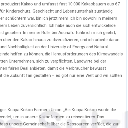
 produziert Kakao und umfasst fast 10.000 Kakaobauern aus 67
n für Kinderschutz, Geschlecht und Lebensunterhalt zuständig.
her schüchtern war, bin ich jetzt mehr Ich bin sowohl in meinem
nem Leben zuversichtlich. Ich habe auch die sich entwickelnde
d gesehen. In meiner Rolle bei Asunafo fühle ich mich geehrt,
 über den Kakao hinaus zu diversifizieren, und ich arbeite daran
d Nachhaltigkeit an der University of Energy and Natural
nde helfen zu können, die Herausforderungen des Klimawandels
ten Unternehmen, sich zu verpflichten, Landwirte bei der
inen fairen Deal anbieten, damit die Verbraucher bewusst
t die Zukunft fair gestalten – es gibt nur eine Welt und wir sollten
ger, Kuapa Kokoo Farmers Union. „Bei Kuapa Kokoo wurde die
wendet, um in unsere Kakaofarmen zu reinvestieren. Das
 dass unsere Gemeinschaft über die Ressourcen verfügt, die zur