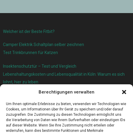
Welcher ist der Beste Fitbit?
Camper Elektrik Schaltplan selber zeichnen
Test Trinkbrunnen für Katzen
Insektenschutztür – Test und Vergleich
Lebenshaltungskosten und Lebensqualität in Köln: Warum es sich
lohnt, hier zu leben
Berechtigungen verwalten
Ersatzfedern für Ihr Trampolin
Holländischer Stoffmarkt in Ihrer Nähe
Um Ihnen optimale Erlebnisse zu bieten, verwenden wir Technologien wie
Cookies, um Informationen über Ihr Gerät zu speichern und/oder darauf
zuzugreifen. Die Zustimmung zu diesen Technologien ermöglicht uns
die Verarbeitung von Daten wie Ihrem Surfverhalten oder eindeutigen IDs
auf dieser Website. Wenn Sie Ihre Zustimmung nicht erteilen oder
widerrufen, kann dies bestimmte Funktionen und Merkmale