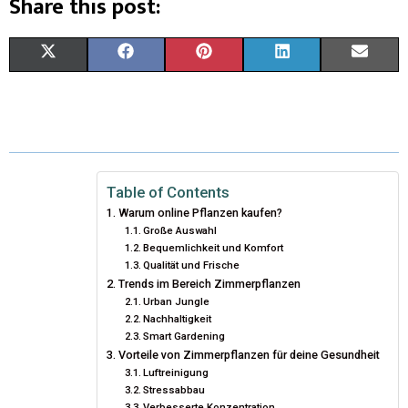
Share this post:
X
F
P
L
E
(
A
I
I
M
T
C
N
N
A
W
E
T
K
I
I
B
E
E
L
Table of Contents
Warum online Pflanzen kaufen?
T
O
R
D
Große Auswahl
Bequemlichkeit und Komfort
T
O
E
I
Qualität und Frische
E
Trends im Bereich Zimmerpflanzen
K
S
N
Urban Jungle
R
T
Nachhaltigkeit
Smart Gardening
)
Vorteile von Zimmerpflanzen für deine Gesundheit
Luftreinigung
Stressabbau
Verbesserte Konzentration