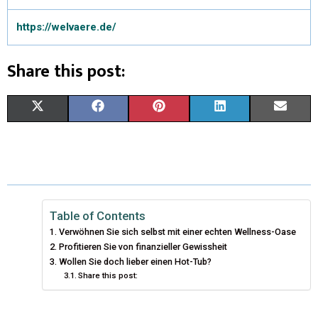
https://welvaere.de/
Share this post:
X
F
P
L
E
(
A
I
I
M
T
C
N
N
A
W
E
T
K
I
I
B
E
E
L
Table of Contents
Verwöhnen Sie sich selbst mit einer echten Wellness-Oase
T
O
R
D
Profitieren Sie von finanzieller Gewissheit
T
Wollen Sie doch lieber einen Hot-Tub?
O
E
I
Share this post:
E
K
S
N
R
T