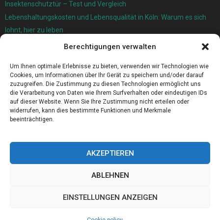
Insektenschutztür – Test und Vergleich
Lebenshaltungskosten und Lebensqualität in Köln: Warum es sich
lohnt, hier zu leben
Berechtigungen verwalten
Ersatzfedern für Ihr Trampolin
Holländischer Stoffmarkt in Ihrer Nähe
Um Ihnen optimale Erlebnisse zu bieten, verwenden wir Technologien wie
Cookies, um Informationen über Ihr Gerät zu speichern und/oder darauf
zuzugreifen. Die Zustimmung zu diesen Technologien ermöglicht uns
die Verarbeitung von Daten wie Ihrem Surfverhalten oder eindeutigen IDs
auf dieser Website. Wenn Sie Ihre Zustimmung nicht erteilen oder
widerrufen, kann dies bestimmte Funktionen und Merkmale
beeinträchtigen.
AKZEPTIEREN
ABLEHNEN
@2023 - www.Ers-sulzbach.de. All Right Reserved.
EINSTELLUNGEN ANZEIGEN
Home
Cookie policy (EU)
Our authors
Partners
Website index