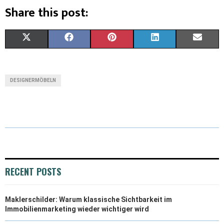
Share this post:
X
F
P
L
E
(
A
I
I
M
T
C
N
N
A
DESIGNERMÖBELN
W
E
T
K
I
I
B
E
E
L
T
O
R
D
T
O
E
I
E
K
S
N
RECENT POSTS
R
T
Maklerschilder: Warum klassische Sichtbarkeit im
)
Immobilienmarketing wieder wichtiger wird