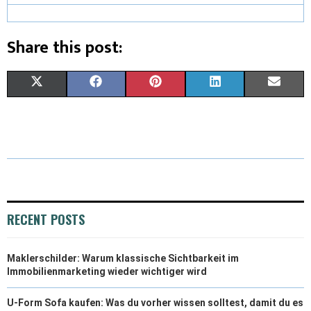
Share this post:
X
F
P
L
E
(
A
I
I
M
T
C
N
N
A
W
E
T
K
I
I
B
E
E
L
T
O
R
D
RECENT POSTS
T
O
E
I
Maklerschilder: Warum klassische Sichtbarkeit im
E
K
S
N
Immobilienmarketing wieder wichtiger wird
R
T
U-Form Sofa kaufen: Was du vorher wissen solltest, damit du es
)