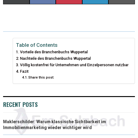
(
A
I
I
M
T
C
N
N
A
W
E
T
K
I
I
B
E
E
L
Table of Contents
Vorteile des Branchenbuchs Wuppertal
T
O
R
D
Nachteile des Branchenbuchs Wuppertal
Völlig kostenfrei für Unternehmen und Einzelpersonen nutzbar
T
O
E
I
Fazit
E
K
S
N
Share this post:
R
T
)
RECENT POSTS
Maklerschilder: Warum klassische Sichtbarkeit im
Immobilienmarketing wieder wichtiger wird