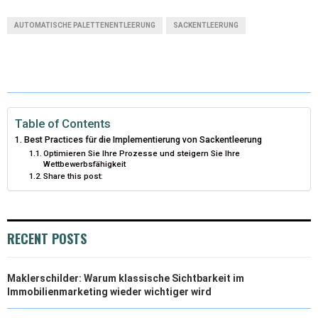
T
C
N
N
A
AUTOMATISCHE PALETTENENTLEERUNG
SACKENTLEERUNG
W
E
T
K
I
I
B
E
E
L
T
O
R
D
T
O
E
I
Table of Contents
Best Practices für die Implementierung von Sackentleerung
E
K
S
N
Optimieren Sie Ihre Prozesse und steigern Sie Ihre
Wettbewerbsfähigkeit
R
T
Share this post:
)
RECENT POSTS
Maklerschilder: Warum klassische Sichtbarkeit im
Immobilienmarketing wieder wichtiger wird