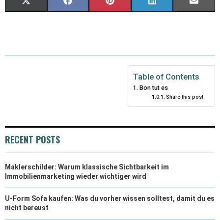
X
F
P
L
E
(
A
I
I
M
T
C
N
N
A
W
E
T
K
I
I
B
E
E
L
Table of Contents
Bon tut es
T
O
R
D
Share this post:
T
O
E
I
E
K
S
N
RECENT POSTS
R
T
)
Maklerschilder: Warum klassische Sichtbarkeit im
Immobilienmarketing wieder wichtiger wird
U-Form Sofa kaufen: Was du vorher wissen solltest, damit du es
nicht bereust