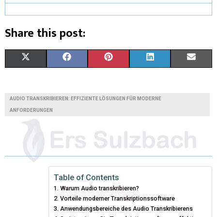
Share this post:
X
F
P
L
E
(
A
I
I
M
T
C
N
N
A
AUDIO TRANSKRIBIEREN: EFFIZIENTE LÖSUNGEN FÜR MODERNE
W
E
T
K
I
ANFORDERUNGEN
I
B
E
E
L
T
O
R
D
T
O
E
I
Table of Contents
E
K
S
N
Warum Audio transkribieren?
R
T
Vorteile moderner Transkriptionssoftware
Anwendungsbereiche des Audio Transkribierens
)