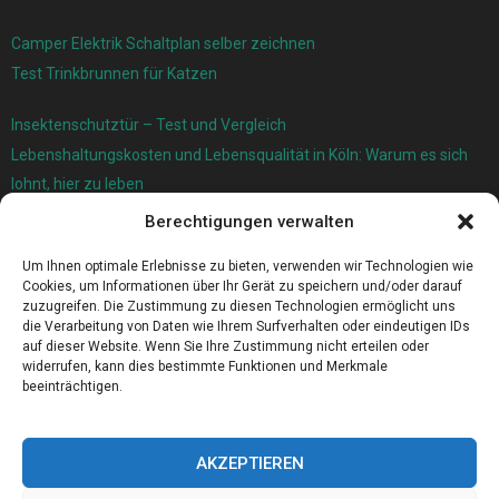
Camper Elektrik Schaltplan selber zeichnen
Test Trinkbrunnen für Katzen
Insektenschutztür – Test und Vergleich
Lebenshaltungskosten und Lebensqualität in Köln: Warum es sich
lohnt, hier zu leben
Berechtigungen verwalten
Ersatzfedern für Ihr Trampolin
Holländischer Stoffmarkt in Ihrer Nähe
Um Ihnen optimale Erlebnisse zu bieten, verwenden wir Technologien wie
Cookies, um Informationen über Ihr Gerät zu speichern und/oder darauf
zuzugreifen. Die Zustimmung zu diesen Technologien ermöglicht uns
die Verarbeitung von Daten wie Ihrem Surfverhalten oder eindeutigen IDs
auf dieser Website. Wenn Sie Ihre Zustimmung nicht erteilen oder
widerrufen, kann dies bestimmte Funktionen und Merkmale
beeinträchtigen.
AKZEPTIEREN