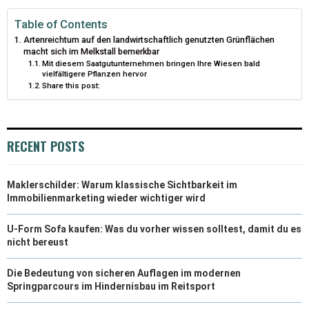
T
O
E
I
Table of Contents
Artenreichtum auf den landwirtschaftlich genutzten Grünflächen
E
K
S
N
macht sich im Melkstall bemerkbar
Mit diesem Saatgutunternehmen bringen Ihre Wiesen bald
R
T
vielfältigere Pflanzen hervor
Share this post:
)
RECENT POSTS
Maklerschilder: Warum klassische Sichtbarkeit im
Immobilienmarketing wieder wichtiger wird
U-Form Sofa kaufen: Was du vorher wissen solltest, damit du es
nicht bereust
Die Bedeutung von sicheren Auflagen im modernen
Springparcours im Hindernisbau im Reitsport