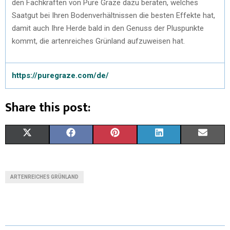
den Fachkräften von Pure Graze dazu beraten, welches
Saatgut bei Ihren Bodenverhältnissen die besten Effekte hat,
damit auch Ihre Herde bald in den Genuss der Pluspunkte
kommt, die artenreiches Grünland aufzuweisen hat.
https://puregraze.com/de/
Share this post:
X
F
P
L
E
(
A
I
I
M
T
C
N
N
A
ARTENREICHES GRÜNLAND
W
E
T
K
I
I
B
E
E
L
T
O
R
D