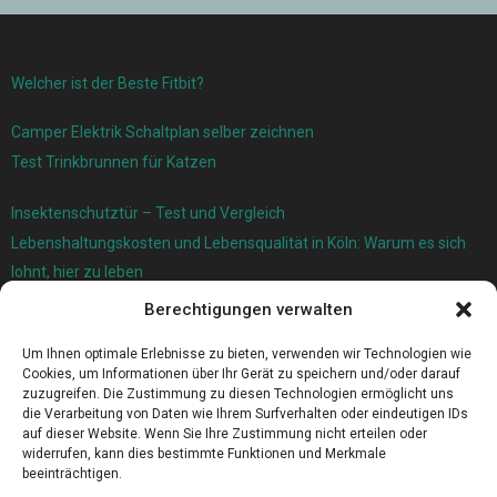
Welcher ist der Beste Fitbit?
Camper Elektrik Schaltplan selber zeichnen
Test Trinkbrunnen für Katzen
Insektenschutztür – Test und Vergleich
Lebenshaltungskosten und Lebensqualität in Köln: Warum es sich
lohnt, hier zu leben
Berechtigungen verwalten
Ersatzfedern für Ihr Trampolin
Holländischer Stoffmarkt in Ihrer Nähe
Um Ihnen optimale Erlebnisse zu bieten, verwenden wir Technologien wie
Cookies, um Informationen über Ihr Gerät zu speichern und/oder darauf
zuzugreifen. Die Zustimmung zu diesen Technologien ermöglicht uns
die Verarbeitung von Daten wie Ihrem Surfverhalten oder eindeutigen IDs
auf dieser Website. Wenn Sie Ihre Zustimmung nicht erteilen oder
widerrufen, kann dies bestimmte Funktionen und Merkmale
beeinträchtigen.