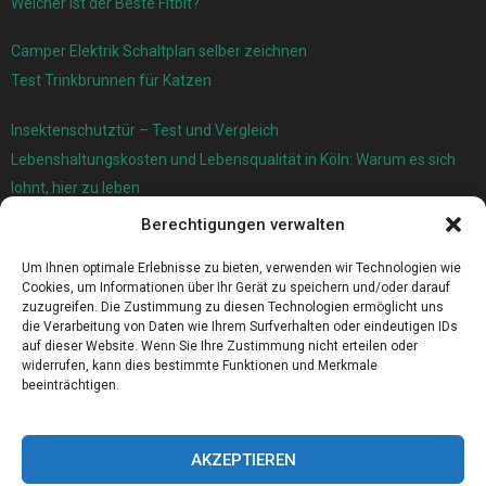
Welcher ist der Beste Fitbit?
Camper Elektrik Schaltplan selber zeichnen
Test Trinkbrunnen für Katzen
Insektenschutztür – Test und Vergleich
Lebenshaltungskosten und Lebensqualität in Köln: Warum es sich
lohnt, hier zu leben
Berechtigungen verwalten
Ersatzfedern für Ihr Trampolin
Holländischer Stoffmarkt in Ihrer Nähe
Um Ihnen optimale Erlebnisse zu bieten, verwenden wir Technologien wie
Cookies, um Informationen über Ihr Gerät zu speichern und/oder darauf
zuzugreifen. Die Zustimmung zu diesen Technologien ermöglicht uns
die Verarbeitung von Daten wie Ihrem Surfverhalten oder eindeutigen IDs
auf dieser Website. Wenn Sie Ihre Zustimmung nicht erteilen oder
widerrufen, kann dies bestimmte Funktionen und Merkmale
beeinträchtigen.
AKZEPTIEREN