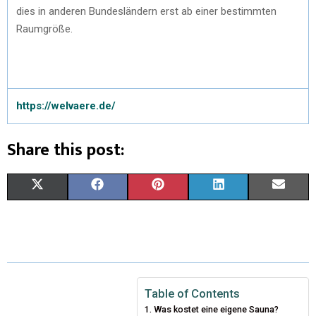
dies in anderen Bundesländern erst ab einer bestimmten
Raumgröße.
https://welvaere.de/
Share this post:
X
F
P
L
E
(
A
I
I
M
T
C
N
N
A
W
E
T
K
I
I
B
E
E
L
Table of Contents
Was kostet eine eigene Sauna?
T
O
R
D