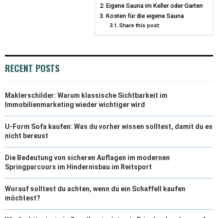
Eigene Sauna im Keller oder Garten
T
O
Kosten für die eigene Sauna
E
I
Share this post:
E
K
S
N
R
T
RECENT POSTS
)
Maklerschilder: Warum klassische Sichtbarkeit im
Immobilienmarketing wieder wichtiger wird
U-Form Sofa kaufen: Was du vorher wissen solltest, damit du es
nicht bereust
Die Bedeutung von sicheren Auflagen im modernen
Springparcours im Hindernisbau im Reitsport
Worauf solltest du achten, wenn du ein Schaffell kaufen
möchtest?