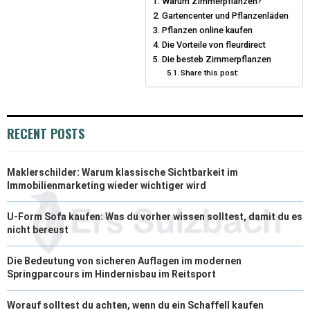
Warum Zimmerpflanzen?
T
O
R
D
Gartencenter und Pflanzenläden
T
O
Pflanzen online kaufen
E
I
Die Vorteile von fleurdirect
E
K
S
N
Die besteb Zimmerpflanzen
Share this post:
R
T
)
RECENT POSTS
Maklerschilder: Warum klassische Sichtbarkeit im
Immobilienmarketing wieder wichtiger wird
U-Form Sofa kaufen: Was du vorher wissen solltest, damit du es
nicht bereust
Die Bedeutung von sicheren Auflagen im modernen
Springparcours im Hindernisbau im Reitsport
Worauf solltest du achten, wenn du ein Schaffell kaufen