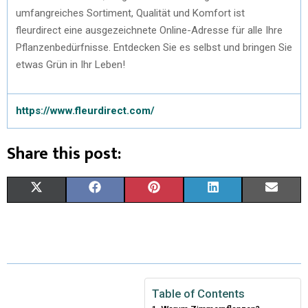
umfangreiches Sortiment, Qualität und Komfort ist
fleurdirect eine ausgezeichnete Online-Adresse für alle Ihre
Pflanzenbedürfnisse. Entdecken Sie es selbst und bringen Sie
etwas Grün in Ihr Leben!
https://www.fleurdirect.com/
Share this post:
X
F
P
L
E
(
A
I
I
M
T
C
N
N
A
W
E
T
K
I
I
B
E
E
L
Table of Contents