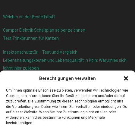
Welcher ist der Beste Fitbit?
Camper Elektrik Schaltplan selber zeichnen
Test Trinkbrunnen für Katzen
Insektenschutztür – Test und Vergleich
Lebenshaltungskosten und Lebensqualität in Köln: Warum es sich
lohnt, hier zu leben
Berechtigungen verwalten
Ersatzfedern für Ihr Trampolin
Holländischer Stoffmarkt in Ihrer Nähe
Um Ihnen optimale Erlebnisse zu bieten, verwenden wir Technologien wie
Cookies, um Informationen über Ihr Gerät zu speichern und/oder darauf
zuzugreifen. Die Zustimmung zu diesen Technologien ermöglicht uns
die Verarbeitung von Daten wie Ihrem Surfverhalten oder eindeutigen IDs
auf dieser Website. Wenn Sie Ihre Zustimmung nicht erteilen oder
widerrufen, kann dies bestimmte Funktionen und Merkmale
beeinträchtigen.