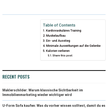
T
C
N
N
A
W
E
T
K
I
I
B
E
E
L
Table of Contents
Kardiovaskuläres Training
T
O
R
D
Muskelaufbau
T
O
Ein- und Ausstieg
E
I
Minimale Auswirkungen auf die Gelenke
E
K
S
N
Kalorien verlieren
Share this post:
R
T
)
RECENT POSTS
Maklerschilder: Warum klassische Sichtbarkeit im
Immobilienmarketing wieder wichtiger wird
U-Form Sofa kaufen: Was du vorher wissen solltest, damit du es