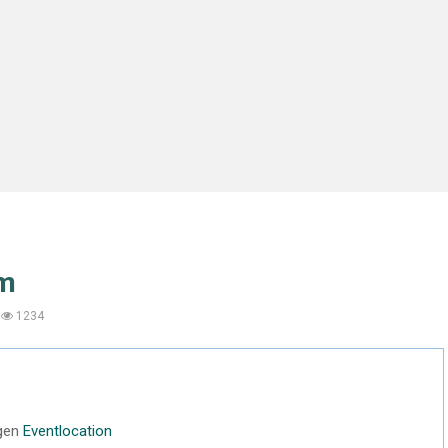
im
1234
igen
Eventlocation