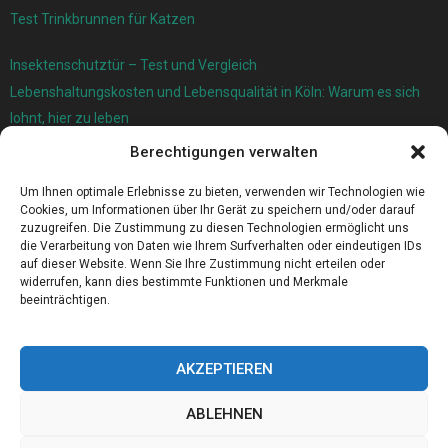
Test Trinkbrunnen für Katzen
Insektenschutztür – Test und Vergleich
Lebenshaltungskosten und Lebensqualität in Köln: Warum es sich
lohnt, hier zu leben
Berechtigungen verwalten
Ersatzfedern für Ihr Trampolin
Holländischer Stoffmarkt in Ihrer Nähe
Um Ihnen optimale Erlebnisse zu bieten, verwenden wir Technologien wie
Cookies, um Informationen über Ihr Gerät zu speichern und/oder darauf
zuzugreifen. Die Zustimmung zu diesen Technologien ermöglicht uns
die Verarbeitung von Daten wie Ihrem Surfverhalten oder eindeutigen IDs
auf dieser Website. Wenn Sie Ihre Zustimmung nicht erteilen oder
widerrufen, kann dies bestimmte Funktionen und Merkmale
beeinträchtigen.
AKZEPTIEREN
ABLEHNEN
@2023 - www.Ers-sulzbach.de. All Right Reserved.