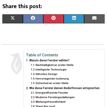
Share this post:
X
F
P
L
E
(
A
I
I
M
T
C
N
N
A
W
E
T
K
I
I
B
E
E
L
Table of Contents
Warum diese Fenster wählen?
T
O
R
D
Nachhaltigkeit an erster Stelle
Intelligente Technologie
T
O
E
I
Stilvolles Design
Hervorragende Isolierung
E
K
S
N
Sicherheit an erster Stelle
R
T
Wie diese Fenster deinen Bedürfnissen entsprechen
Energieeffiziente Fenster
)
Moderne Fenstergestaltungen
Wartungsfreundlichkeit
Share this post: