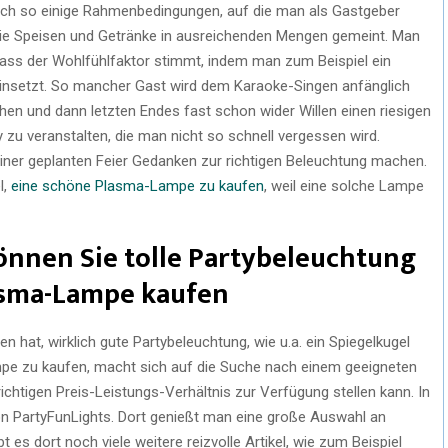
 auch so einige Rahmenbedingungen, auf die man als Gastgeber
r die Speisen und Getränke in ausreichenden Mengen gemeint. Man
ass der Wohlfühlfaktor stimmt, indem man zum Beispiel ein
einsetzt. So mancher Gast wird dem Karaoke-Singen anfänglich
en und dann letzten Endes fast schon wider Willen einen riesigen
y zu veranstalten, die man nicht so schnell vergessen wird.
 einer geplanten Feier Gedanken zur richtigen Beleuchtung machen.
l,
eine schöne Plasma-Lampe zu kaufen
, weil eine solche Lampe
önnen Sie tolle Partybeleuchtung
asma-Lampe kaufen
n hat, wirklich gute Partybeleuchtung, wie u.a. ein Spiegelkugel
mpe zu kaufen, macht sich auf die Suche nach einem geeigneten
chtigen Preis-Leistungs-Verhältnis zur Verfügung stellen kann. In
on PartyFunLights. Dort genießt man eine große Auswahl an
t es dort noch viele weitere reizvolle Artikel, wie zum Beispiel