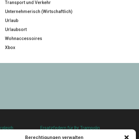
Transport und Verkehr
Unternehmerisch (Wirtschaftlich)
Urlaub
Urlaubsort
Wohnaccessoires
Xbox
rgleich
Ersatzfedern für Ihr Trampolin
squalität in
Holländischer Stoffmarkt in Ihrer Nähe
Berechtigungen verwalten