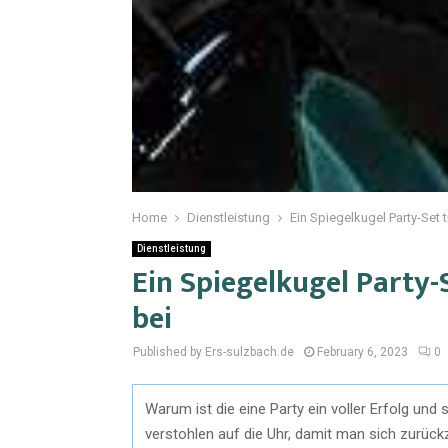
Home
Dienstleistung
Ein Spiegelkugel Party-Set t
Dienstleistung
Ein Spiegelkugel Party-
bei
Published by Ers-sulzbach.de
February 6, 2023
0
Warum ist die eine Party ein voller Erfolg und
verstohlen auf die Uhr, damit man sich zurück