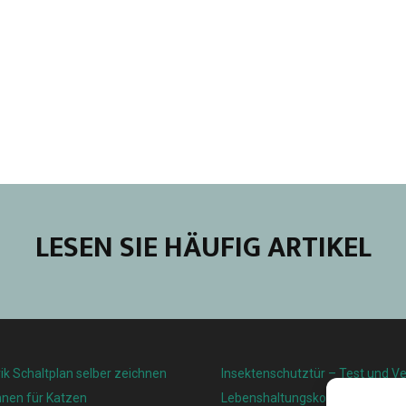
LESEN SIE HÄUFIG ARTIKEL
ik Schaltplan selber zeichnen
Insektenschutztür – Test und Ve
nnen für Katzen
Lebenshaltungskosten und Leben