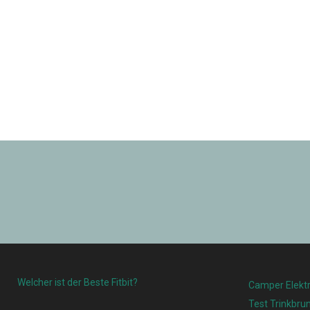
Welcher ist der Beste Fitbit?
Camper Elektr
Test Trinkbru