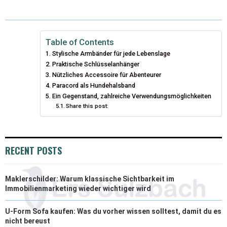
T
C
N
N
A
W
E
T
K
I
I
B
E
E
L
Table of Contents
Stylische Armbänder für jede Lebenslage
T
O
R
D
Praktische Schlüsselanhänger
T
Nützliches Accessoire für Abenteurer
O
E
I
Paracord als Hundehalsband
E
K
S
N
Ein Gegenstand, zahlreiche Verwendungsmöglichkeiten
Share this post:
R
T
)
RECENT POSTS
Maklerschilder: Warum klassische Sichtbarkeit im
Immobilienmarketing wieder wichtiger wird
U-Form Sofa kaufen: Was du vorher wissen solltest, damit du es
nicht bereust