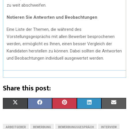
zu weit abschweifen.
Notieren Sie Antworten und Beobachtungen
Eine Liste der Themen, die während des
Vorstellungsgesprächs mit allen Bewerber besprochenen
werden, ermöglicht es Ihnen, einen besser Vergleich der
Kandidaten herstellen zu können. Dabei sollten die Antworten
und Beobachtungen individuell ausgewertet werden.
Share this post:
X
F
P
L
E
(
A
I
I
M
T
C
N
N
A
ARBEITGEBER
BEWERBUNG
BEWERBUNGSGESPRÄCH
INTERVIEW