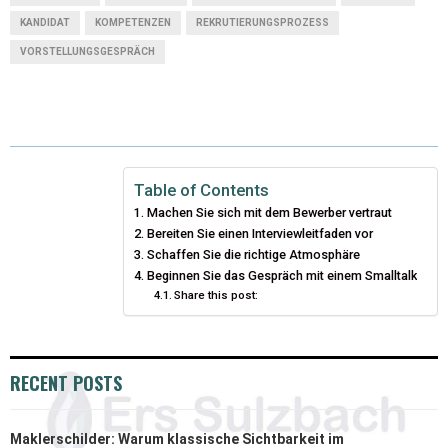
W
E
T
K
I
KANDIDAT
KOMPETENZEN
REKRUTIERUNGSPROZESS
VORSTELLUNGSGESPRÄCH
I
B
E
E
L
T
O
R
D
T
O
E
I
E
K
S
N
Table of Contents
R
T
Machen Sie sich mit dem Bewerber vertraut
Bereiten Sie einen Interviewleitfaden vor
)
Schaffen Sie die richtige Atmosphäre
Beginnen Sie das Gespräch mit einem Smalltalk
Share this post:
RECENT POSTS
Maklerschilder: Warum klassische Sichtbarkeit im